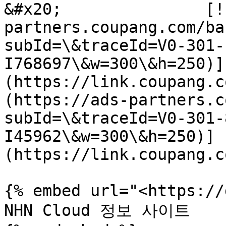
&#x20;               [!
partners.coupang.com/ba
subId=\&traceId=V0-301-
I768697\&w=300\&h=250)]
(https://link.coupang.c
(https://ads-partners.c
subId=\&traceId=V0-301-
I45962\&w=300\&h=250)]
(https://link.coupang.c
{% embed url="<https://
NHN Cloud 정보 사이트
