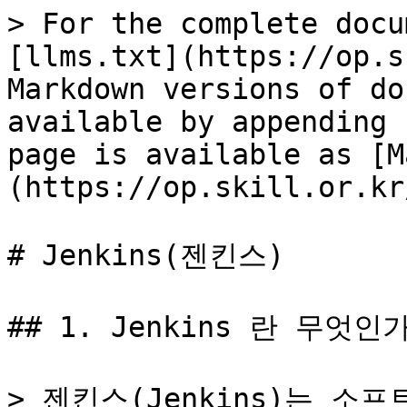
> For the complete docu
[llms.txt](https://op.s
Markdown versions of do
available by appending 
page is available as [M
(https://op.skill.or.kr
# Jenkins(젠킨스)

## 1. Jenkins 란 무엇인가
> 젠킨스(Jenkins)는 소