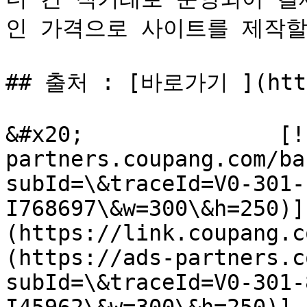
인 가격으로 사이트를 제작할 
## 출처 : [바로가기 ](https
&#x20;               [!
partners.coupang.com/ba
subId=\&traceId=V0-301-
I768697\&w=300\&h=250)]
(https://link.coupang.c
(https://ads-partners.c
subId=\&traceId=V0-301-