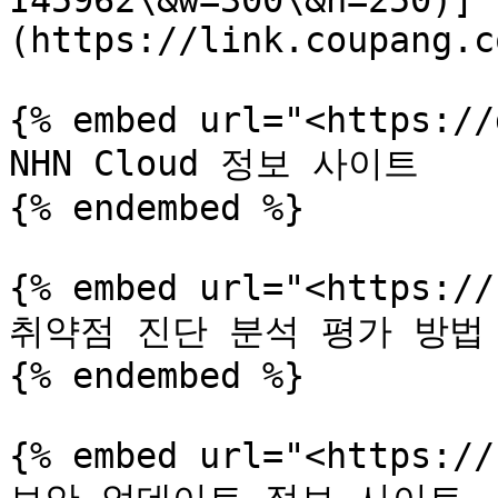
I45962\&w=300\&h=250)]
(https://link.coupang.c
{% embed url="<https://
NHN Cloud 정보 사이트

{% endembed %}

{% embed url="<https://
취약점 진단 분석 평가 방법 
{% endembed %}

{% embed url="<https://