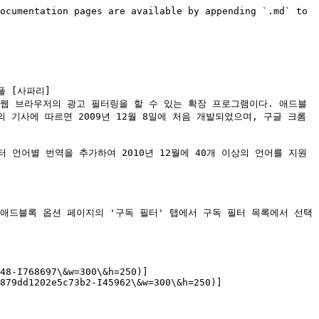
ocumentation pages are available by appending `.md` to 
애플 [사파리]
EC%A0%80\)) 웹 브라우저의 광고 필터링을 할 수 있는 확장 프로그램이다. 애드블
기사에 따르면 2009년 12월 8일에 처음 개발되었으며, 구글 크롬
 언어별 번역을 추가하여 2010년 12월에 40개 이상의 언어를 지원
애드블록 옵션 페이지의 '구독 필터' 탭에서 구독 필터 목록에서 선택
48-I768697\&w=300\&h=250)]
879dd1202e5c73b2-I45962\&w=300\&h=250)]