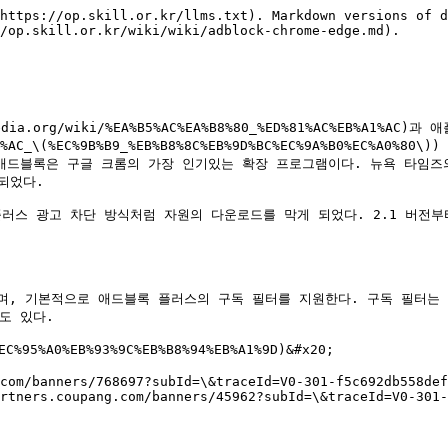
https://op.skill.or.kr/llms.txt). Markdown versions of d
/op.skill.or.kr/wiki/wiki/adblock-chrome-edge.md).

a.org/wiki/%EA%B5%AC%EA%B8%80_%ED%81%AC%EB%A1%AC)과 
%EB%A6%AC_\(%EC%9B%B9_%EB%B8%8C%EB%9D%BC%EC%9A%B0%
애드블록은 구글 크롬의 가장 인기있는 확장 프로그램이다. 뉴욕 타임즈의 
었다.

러스 광고 차단 방식처럼 자원의 다운로드를 막게 되었다. 2.1 버전부터
며, 기본적으로 애드블록 플러스의 구독 필터를 지원한다. 구독 필터는 
 있다.

%95%A0%EB%93%9C%EB%B8%94%EB%A1%9D)&#x20;

com/banners/768697?subId=\&traceId=V0-301-f5c692db558def
artners.coupang.com/banners/45962?subId=\&traceId=V0-301-