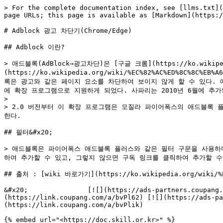
> For the complete documentation index, see [llms.txt](
page URLs; this page is available as [Markdown](https:/
# Adblock 광고 차단기(Chrome/Edge)

## Adblock 이란?

> 애드블록(AdBlock→광고차단)은 [구글 크롬](https://ko.wikipedi
(https://ko.wikipedia.org/wiki/%EC%82%AC%ED%8C%8C
록은 광고와 같은 페이지 요소를 차단하여 보이지 않게 할 수 있다. 
에 확장 프로그램으로 지원하게 되었다. 사파리는 2010년 6월에 추가되
>

> 2.0 버전부터 이 확장 프로그램은 모질라 파이어폭스의 애드블록 플
한다.

## 필터&#x20;

> 애드블록은 파이어폭스 애드블록 플러스와 같은 필터 구문을 사용하
하여 추가할 수 있고, 그렇지 않으면 구독 링크를 클릭하여 추가할 수도
## 출처 : [wiki 바로가기](https://ko.wikipedia.org/wiki/%EC
&#x20;               [![](https://ads-partners.coupang.
(https://link.coupang.com/a/bvPl62) [![](https://ads-p
(https://link.coupang.com/a/bvPlik)

{% embed url="<https://doc.skill.or.kr>" %}
